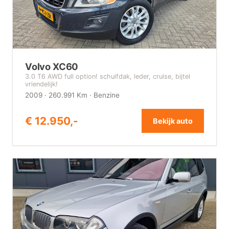
Volvo XC60
3.0 T6 AWD full option! schuifdak, leder, cruise, bijtel
vriendelijk!
2009 · 260.991 Km · Benzine
€ 12.950,-
Bekijk auto