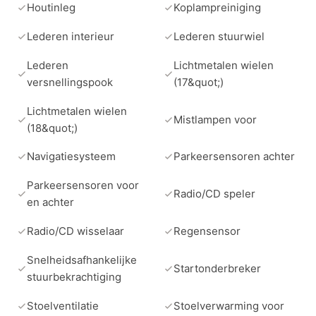
Houtinleg
Koplampreiniging
Lederen interieur
Lederen stuurwiel
Lederen
Lichtmetalen wielen
versnellingspook
(17&quot;)
Lichtmetalen wielen
Mistlampen voor
(18&quot;)
Navigatiesysteem
Parkeersensoren achter
Parkeersensoren voor
Radio/CD speler
en achter
Radio/CD wisselaar
Regensensor
Snelheidsafhankelijke
Startonderbreker
stuurbekrachtiging
Stoelventilatie
Stoelverwarming voor