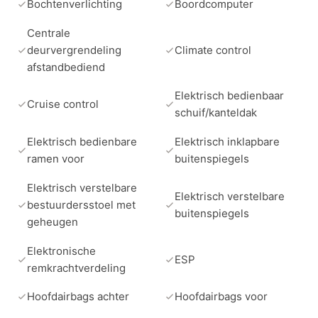
Bochtenverlichting
Boordcomputer
Centrale
deurvergrendeling
Climate control
afstandbediend
Elektrisch bedienbaar
Cruise control
schuif/kanteldak
Elektrisch bedienbare
Elektrisch inklapbare
ramen voor
buitenspiegels
Elektrisch verstelbare
Elektrisch verstelbare
bestuurdersstoel met
buitenspiegels
geheugen
Elektronische
ESP
remkrachtverdeling
Hoofdairbags achter
Hoofdairbags voor