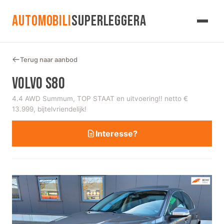
AUTOMOBILI
SUPERLEGGERA
Terug naar aanbod
VOLVO S80
4.4 AWD Summum, TOP STAAT en uitvoering!! netto €
13.999, bijtelvriendelijk!
Interesse?