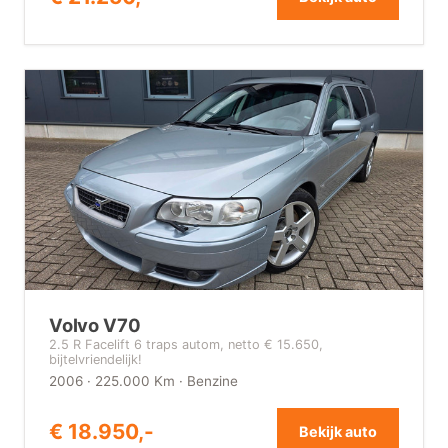
Volvo V70
2.5 R Facelift 6 traps autom, netto € 15.650,
bijtelvriendelijk!
2006 · 225.000 Km · Benzine
€ 18.950,-
Bekijk auto