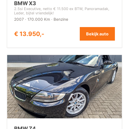
BMW X3
2.5si Executive, netto € 11.500 ex BTW, Panoramadak,
Leder, bijtel vriendelijk!
2007 · 170.000 Km · Benzine
€ 13.950,-
Bekijk auto
BMW Z4