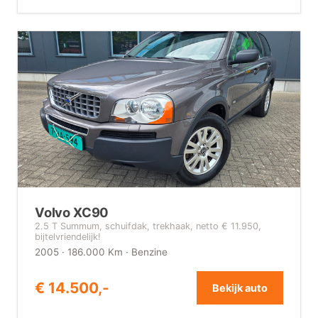
Volvo XC90
2.5 T Summum, schuifdak, trekhaak, netto € 11.950,
bijtelvriendelijk!
2005 · 186.000 Km · Benzine
€ 14.500,-
Bekijk auto