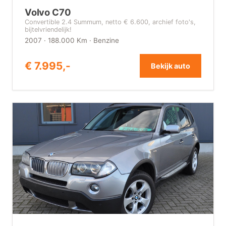
Volvo C70
Convertible 2.4 Summum, netto € 6.600, archief foto's,
bijtelvriendelijk!
2007 · 188.000 Km · Benzine
€ 7.995,-
Bekijk auto