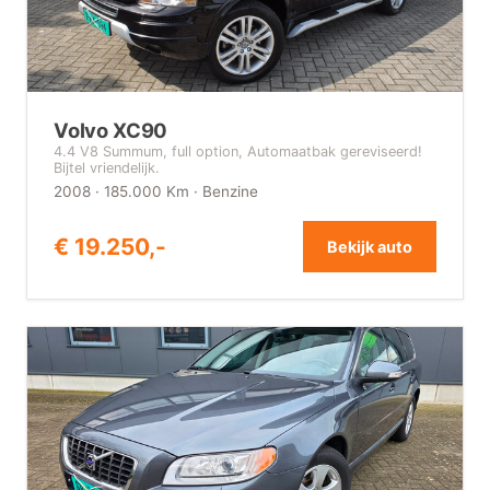
Volvo XC90
4.4 V8 Summum, full option, Automaatbak gereviseerd!
Bijtel vriendelijk.
2008 · 185.000 Km · Benzine
€ 19.250,-
Bekijk auto