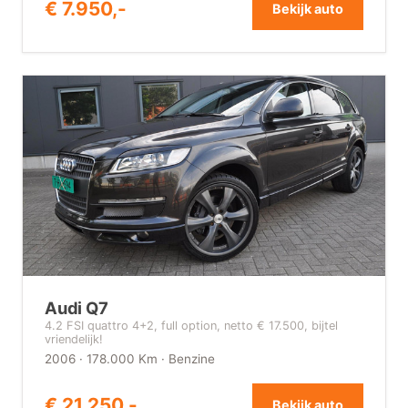
€ 7.950,-
Bekijk auto
Audi Q7
4.2 FSI quattro 4+2, full option, netto € 17.500, bijtel
vriendelijk!
2006 · 178.000 Km · Benzine
€ 21.250,-
Bekijk auto