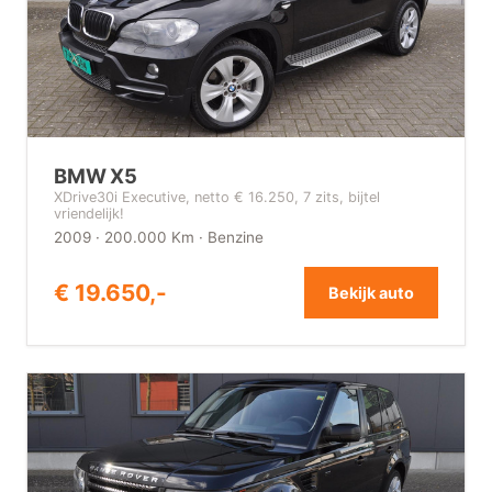
BMW X5
XDrive30i Executive, netto € 16.250, 7 zits, bijtel
vriendelijk!
2009 · 200.000 Km · Benzine
€ 19.650,-
Bekijk auto