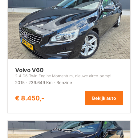
Volvo V60
2.4 D6 Twin Engine Momentum, nieuwe airco pomp!
2015 · 239.649 Km · Benzine
€ 8.450,-
Bekijk auto