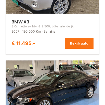
BMW X3
3.0si netto ex btw € 9.500, bijtel vriendelijk!
2007 · 190.000 Km · Benzine
€ 11.495,-
Bekijk auto