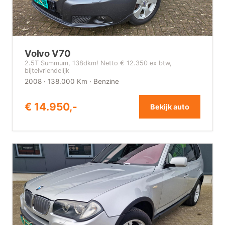
Volvo V70
2.5T Summum, 138dkm! Netto € 12.350 ex btw,
bijtelvriendelijk
2008 · 138.000 Km · Benzine
€ 14.950,-
Bekijk auto