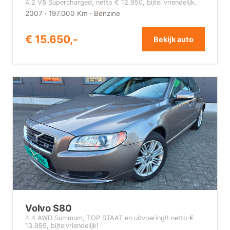
4.2 V8 Supercharged, netto € 12.950, bijtel vriendelijk.
2007 · 197.000 Km · Benzine
€ 15.650,-
Bekijk auto
Volvo S80
4.4 AWD Summum, TOP STAAT en uitvoering!! netto €
13.999, bijtelvriendelijk!