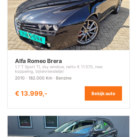
Alfa Romeo Brera
1.7 T Sport TI, sky window, netto € 11.570, nwe
koppeling, bijtelvriendelijk!
2010 · 182.000 Km · Benzine
€ 13.999,-
Bekijk auto