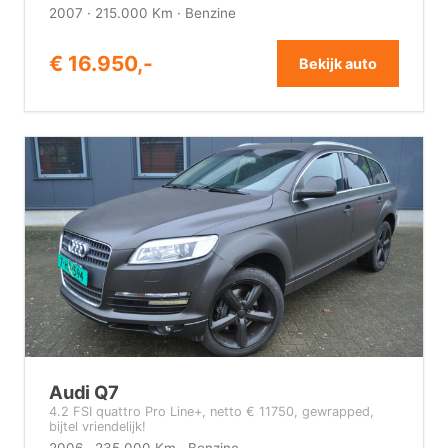
2007 · 215.000 Km · Benzine
€ 16.950,-
Bekijk auto
Audi Q7
4.2 FSI quattro Pro Line+, netto € 11750, gewrapped,
bijtel vriendelijk!