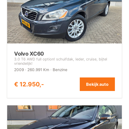
Volvo XC60
3.0 T6 AWD full option! schuifdak, leder, cruise, bijtel
vriendelijk!
2009 · 260.991 Km · Benzine
€ 12.950,-
Bekijk auto