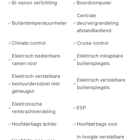
Bi-xenon verlichting
Boordcomputer
Centrale
Buitentemperatuurmeter
deurvergrendeling
afstandbediend
Climate control
Cruise control
Elektrisch bedienbare
Elektrisch inklapbare
ramen voor
buitenspiegels
Elektrisch verstelbare
Elektrisch verstelbare
bestuurdersstoel met
buitenspiegels
geheugen
Elektronische
ESP
remkrachtverdeling
Hoofdairbags achter
Hoofdairbags voor
In hoogte verstelbare