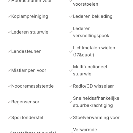
Hoofdsteunen voor
voorstoelen
Koplampreiniging
Lederen bekleding
Lederen
Lederen stuurwiel
versnellingspook
Lichtmetalen wielen
Lendesteunen
(17&quot;)
Multifunctioneel
Mistlampen voor
stuurwiel
Noodremassistentie
Radio/CD wisselaar
Snelheidsafhankelijke
Regensensor
stuurbekrachtiging
Sportonderstel
Stoelverwarming voor
Verwarmde