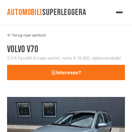
AUTOMOBILI
SUPERLEGGERA
Terug naar aanbod
VOLVO V70
2.5 R Facelift 6 traps autom, netto € 15.650, bijtelvriendelijk!
Interesse?